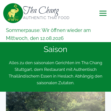
Zum
Tha Chang
Inhalt
springen
AUTHENTIC THAI FOOD
Sommerpause: Wir öffnen wieder am
Mittwoch, den 12.08.2026
Saison
Alles zu den saisonalen Gerichten im Tha Chang
Stuttgart, dem Restaurant mit Authentisch
Thailändischem Essen in Heslach. Abhängig den
saisonalen Zutaten.