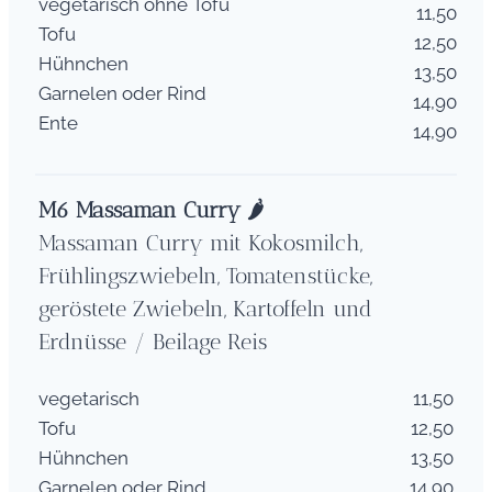
vegetarisch ohne Tofu
11,50
Tofu
12,50
Hühnchen
13,50
Garnelen oder Rind
14,90
Ente
14,90
M6 Massaman Curry 🌶
Massaman Curry mit Kokosmilch,
Frühlingszwiebeln, Tomatenstücke,
geröstete Zwiebeln, Kartoffeln und
Erdnüsse / Beilage Reis
vegetarisch
11,50
Tofu
12,50
Hühnchen
13,50
Garnelen oder Rind
14,90