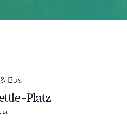
 & Bus
ttle-Platz
 U14