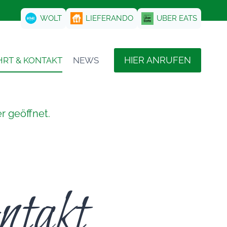
WOLT
LIEFERANDO
UBER EATS
HIER ANRUFEN
HRT & KONTAKT
NEWS
r geöffnet.
ntakt