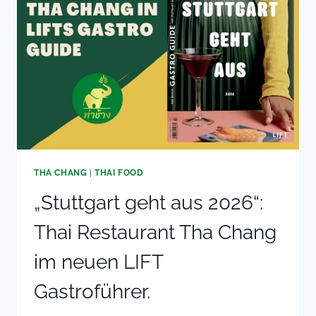
THAI
FOOD
SO
LECKER
UND
GESUND
IST
THA CHANG
|
THAI FOOD
„Stuttgart geht aus 2026“:
Thai Restaurant Tha Chang
im neuen LIFT
Gastroführer.