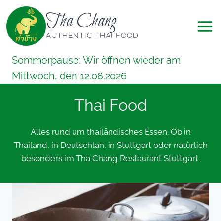
Zum
Tha Chang
Inhalt
springen
AUTHENTIC THAI FOOD
Sommerpause: Wir öffnen wieder am
Mittwoch, den 12.08.2026
Thai Food
Alles rund um thailändisches Essen. Ob in
Thailand, in Deutschlan, in Stuttgart oder natürlich
besonders im Tha Chang Restaurant Stuttgart.