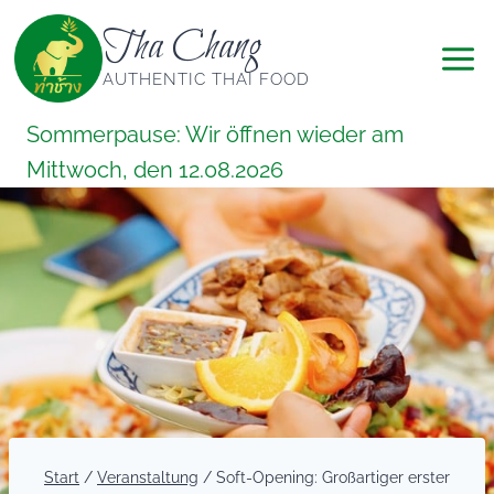
Zum
Tha Chang
Inhalt
springen
AUTHENTIC THAI FOOD
Sommerpause: Wir öffnen wieder am
Mittwoch, den 12.08.2026
Start
/
Veranstaltung
/
Soft-Opening: Großartiger erster