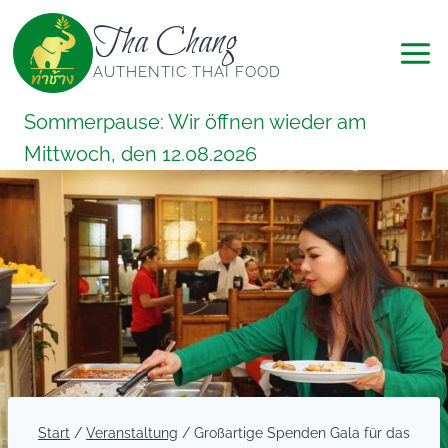
Zum
Tha Chang
Inhalt
springen
AUTHENTIC THAI FOOD
Sommerpause: Wir öffnen wieder am
Mittwoch, den 12.08.2026
Start
/
Veranstaltung
/
Großartige Spenden Gala für das